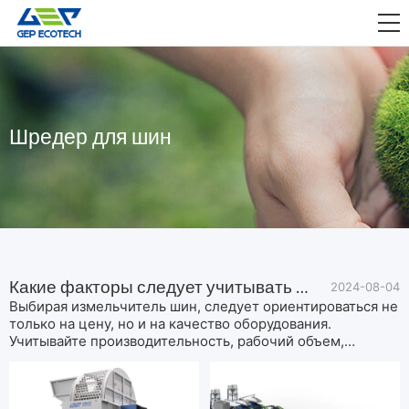
ПРИЛОЖЕНИЕ

ВЫПУСКАТЬ
О НАС
Шредер для шин
СВЯЗАТЬСЯ С НАМИ
Какие факторы следует учитывать при выборе измельчителя шин?
2024-08-04
Выбирая измельчитель шин, следует ориентироваться не
только на цену, но и на качество оборудования.
Учитывайте производительность, рабочий объем,
энергопотребление и выбирайте более подходящее
оборудование для измельчения шин из множества марок
измельчителей шин.Какие факторы следует учитывать