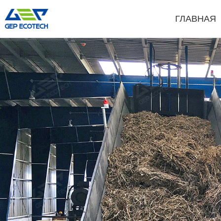
ГЛАВНАЯ
Шредерная Машина
Дробильна
Двухвальный Шредер
Молотковый И
Одновальный Шредер
Щековая Дроб
Четырехвальный Шредер
Роторная Дро
Предварительный Шредер
Конусная Дро
Молотковая Дробилка (Hammer Mill Grinder)
Дробилка VSI
Более»