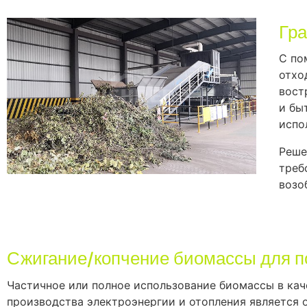
Гр
С по
отхо
вост
и бы
испо
Реше
треб
возо
Сжигание/копчение биомассы для по
Частичное или полное использование биомассы в ка
производства электроэнергии и отопления является 