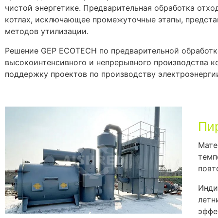
чистой энергетике. Предварительная обработка отх
котлах, исключающее промежуточные этапы, предста
методов утилизации.
Решение GEP ECOTECH по предварительной обработке
высокоинтенсивного и непрерывного производства к
поддержку проектов по производству электроэнергии
Пи
Мате
темп
повт
Инди
летн
эффе