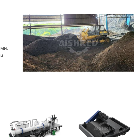
ами.
 и