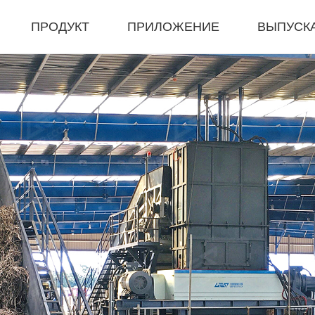
ПРОДУКТ
ПРИЛОЖЕНИЕ
ВЫПУСК
я Машина
Уплотнитель И Гранулятор
Полный 
змельчитель
Гидравлический Пресс-Подборщик
Закрытая 
илка
Машина Для RDF-Пеллет
Мобильный
билка
Универсальный Гранулятор
Мобильная 
билка
Шлифовальный Станок Для Резины
Линия Изме
Машина Для Биомассовых Гранул
Система П
Портативна