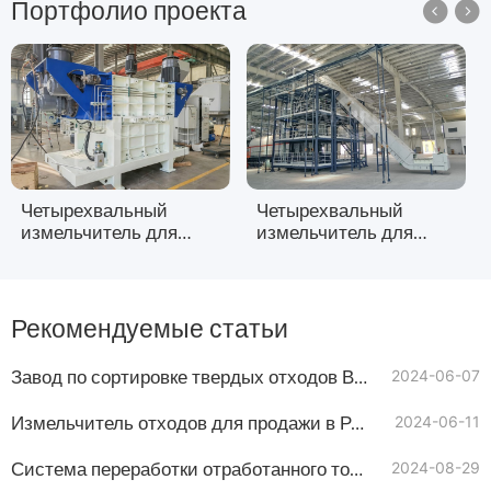
Портфолио проекта


Четырехвальный
Четырехвальный
измельчитель для
измельчитель для
линии по
проекта по
производству SRF из
переработке литиевых
ASR (остатков
батарей в провинции
автомобильного
Хэнань, Китай
Рекомендуемые статьи
измельчения) на
Тайване
Завод по сортировке твердых отходов Введение
2024-06-07
Измельчитель отходов для продажи в Россияи всей Европа
2024-06-11
Система переработки отработанного топлива цементного завода
2024-08-29