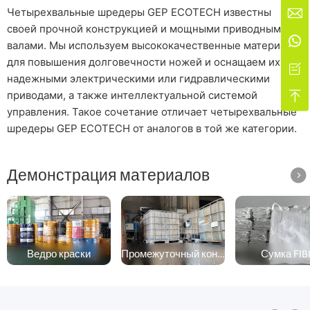
Четырехвальные шредеры GEP ECOTECH известны

своей прочной конструкцией и мощными приводными

валами. Мы используем высококачественные материалы
для повышения долговечности ножей и оснащаем их

надежными электрическими или гидравлическими
приводами, а также интеллектуальной системой

управления. Такое сочетание отличает четырехвальные
шредеры GEP ECOTECH от аналогов в той же категории.
Демонстрация материалов

Ведро краски
Промежуточный контейнер для массовых грузов
Сумка FIB