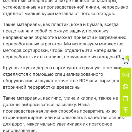
магнитные сепараторы и вихретоковые сепараторы,
установленные на производственной линии, непрерывно
отделяют мелкие куски металла от потока отходов.
Такие материалы, как пластик, кожа и бумага, всегда
представляли собой сложную задачу, поскольку
неправильная обработка может привести к загрязнению
переработанных агрегатов. Мы используем множество
методов сортировки, чтобы отделить эти материалы и
переработать их в топливо, полученное из отходов (RDF).
0

Крупные куски дерева сортируются вручную, а мелкие
отделяются с помощью специализированного

оборудования и служат в качестве RDF или сырья для

вторичной переработки древесины.
Такие материалы, как гипс, глина и кирпич, также не

должны выбрасываться на свалку. Наша

производственная линия способна превратить их во
вторичный кирпич или использовать в качестве основы
для дорог, максимально увеличивая их повторное
использование.