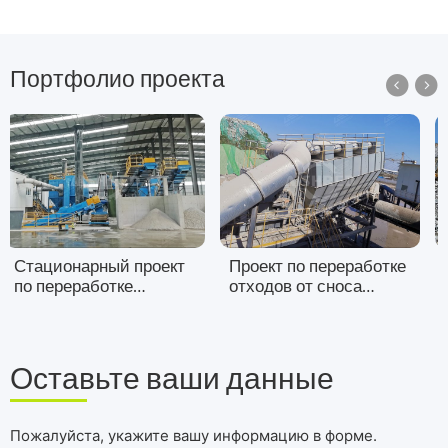
Портфолио проекта


Стационарный проект
Проект по переработке
по переработке
отходов от сноса
отходов строительства
зданий в Хубэе, Китай
и сноса в Цзилине,
Китай
Оставьте ваши данные
Пожалуйста, укажите вашу информацию в форме.