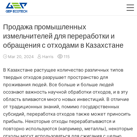
ПРИЛОЖЕНИЕ

ВЫПУСКАТЬ
Продажа промышленных
измельчителей для переработки и
О НАС
обращения с отходами в Казахстане
СВЯЗАТЬСЯ С НАМИ
Mar 20, 2024
Harris
115
В Казахстане растущее количество различных типов
твердых отходов разрушает пространство для
проживания людей. Все больше и больше людей
осознают важность научной обработки отходов, и в эту
область вливаются много новых инвестиций. В отличие
от традиционных знаний, помимо государственных
субсидий, переработка отходов также может приносить
прибыль. Некоторые отходы перерабатываются и
повторно используются (например, металлы), некоторые
отходы могут использоваться для сжигания с целью