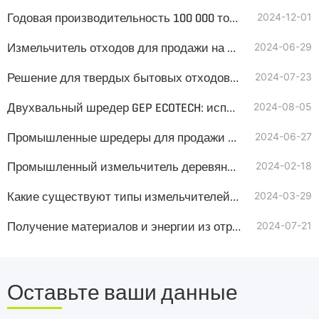
Годовая производительность 100 000 тонн! Линия по производству RDF из отходов текстиля в дельте реки Янцзы поддерживает цели Китая в области двойного углерода
2024-12-01
Измельчитель отходов для продажи на Латвии
2024-06-29
Решение для твердых бытовых отходов: захоронение, компостирование и сжигание
2024-07-23
Двухвальный шредер GEP ECOTECH: используется для измельчения отходов кожи с целью получения энергии
2024-08-05
Промышленные шредеры для продажи в России и Эквадоре
2024-06-27
Промышленный измельчитель деревянных поддонов
2024-02-18
Какие существуют типы измельчителей шин? Какую среднюю цену следует учитывать?
2024-03-29
Получение материалов и энергии из отработанных шин
2024-07-21
Оставьте ваши данные