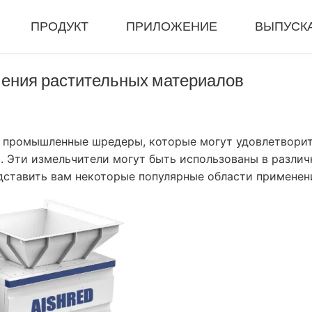
ПРОДУКТ
ПРИЛОЖЕНИЕ
ВЫПУСК
ения растительных материалов
я Машина
Уплотнитель И Гранулятор
Полный 
змельчитель
Гидравлический Пресс-Подборщик
Закрытая 
илка
Машина Для RDF-Пеллет
Мобильный
 промышленные шредеры, которые могут удовлетворить
билка
Универсальный Гранулятор
Мобильная 
. Эти измельчители могут быть использованы в разли
билка
Шлифовальный Станок Для Резины
Линия Изме
дставить вам некоторые популярные области применен
Машина Для Биомассовых Гранул
Система П
Портативна