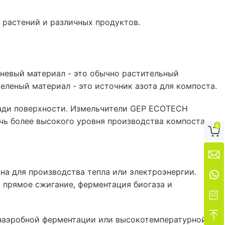
растений и различных продуктов.
невый материал - это обычно растительный
зеленый материал - это источник азота для компоста.
щади поверхности. Измельчители GEP ECOTECH
чь более высокого уровня производства компоста.
0


а для производства тепла или электроэнергии.

к прямое сжигание, ферментация биогаза и


анаэробной ферментации или высокотемпературной