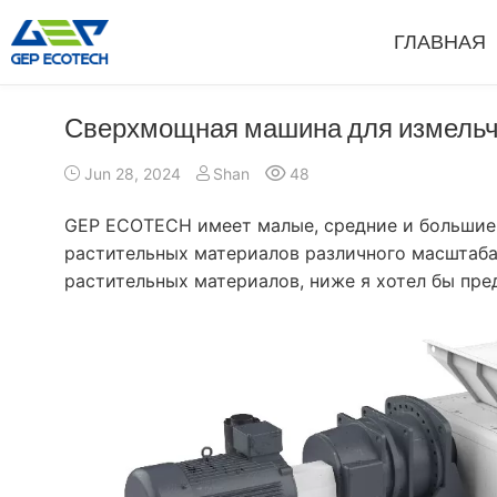
ГЛАВНАЯ
Сверхмощная машина для измельч
Шредерная Машина
Дробильна
Jun 28, 2024
Shan
48
Двухвальный Шредер
Молотковый И
Одновальный Шредер
Щековая Дроб
GEP ECOTECH имеет малые, средние и большие
Четырехвальный Шредер
Роторная Дро
растительных материалов различного масштаба
Предварительный Шредер
Конусная Дро
растительных материалов, ниже я хотел бы пре
Молотковая Дробилка (Hammer Mill Grinder)
Дробилка VSI
Более»