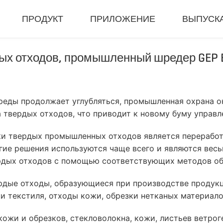
ПРОДУКТ
ПРИЛОЖЕНИЕ
ВЫПУСК
х отходов, промышленный шредер GEP EC
я Машина
Уплотнитель И Гранулятор
Полный 
змельчитель
Гидравлический Пресс-Подборщик
Закрытая 
илка
Машина Для RDF-Пеллет
Мобильный
реды продолжает углубляться, промышленная охрана 
билка
Универсальный Гранулятор
Мобильная 
твердых отходов, что приводит к новому буму управл
билка
Шлифовальный Станок Для Резины
Линия Изме
и твердых промышленных отходов является переработка
Машина Для Биомассовых Гранул
Система П
угие решения используются чаще всего и являются ве
Портативна
ердых отходов с помощью соответствующих методов об
вердые отходы, образующиеся при производстве проду
 текстиля, отходы кожи, обрезки нетканых материало
жи и обрезков, стекловолокна, кожи, листьев ветроге