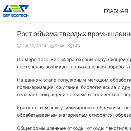
ГЛАВНАЯ
Рост объема твердых промышленны
Шредерная Машина
Дробильна
Jul 29, 2024
Shan
40
Двухвальный Шредер
Молотковый И
Одновальный Шредер
Щековая Дроб
По мере того, как сфера охраны окружающей с
Четырехвальный Шредер
Роторная Дро
постепенно возникает промышленная обработка 
Предварительный Шредер
Конусная Дро
На данном этапе популярным методом обработк
Молотковая Дробилка (Hammer Mill Grinder)
Дробилка VSI
полимеризация, сжигание, биологические и др
Более»
означает сокращение объема и количества тв
Кратко о том, как утилизировать обрезки и т
обрабатываемым материалам относятся: обрезки
Общепромышленные отходы: отходы текстиля, ко