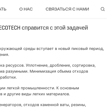
АТЬ
О НАС
СВЯЗАТЬСЯ С НАМИ

OTECH справится с этой задачей
Завод
Классификатор И Р
Система Измельчения
Ветровой Просеивател
 Измельчительный Завод
Сепаратор Вихревых Т
окружающей среды вступает в новый пиковый период,
Дробильная Установка
Магнитный Сепаратор
ения.
льчения Резины (Rubber Grinding Unit)
Распёр Для Шин (Tyre R
 ресурсов. Уплотнение, дробление, сортировка,
иролиза Шин
Станок Для Извлечения
сьма разумными. Минимизация объема отходов
я Пиролизная Установка
Более»
работки.
кции легкой промышленности. К основным
в и другие виды легких материалов.
нераторов, отходов каменной ваты, резины,