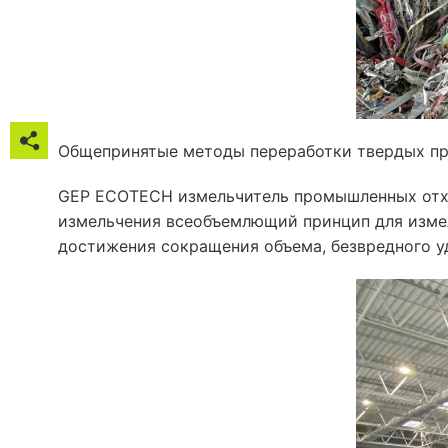

Общепринятые методы переработки твердых пр

GEP ECOTECH измельчитель промышленных отход

измельчения всеобъемлющий принцип для измел
достижения сокращения объема, безвредного уд



