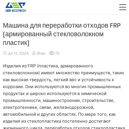
ПРИЛОЖЕНИЕ

ВЫПУСКАТЬ
Машина для переработки отходов FRP
(армированный стекловолокном
О НАС
пластик)
СВЯЗАТЬСЯ С НАМИ
Jul 11, 2024
Shan
73
Изделия из FRP (пластика, армированного
стекловолокном) имеют множество преимуществ, таких
как высокая твердость, легкий вес и устойчивость к
коррозии. Они используются во многих промышленных
продуктах и широко используются в химической
промышленности, машиностроении, строительстве,
электротехнике, связи, железнодорожной,
автомобильной и других областях. По мере того, как
изделия из стеклопластика постепенно достигают
жизненного цикла, переработка отходов стеклопластика