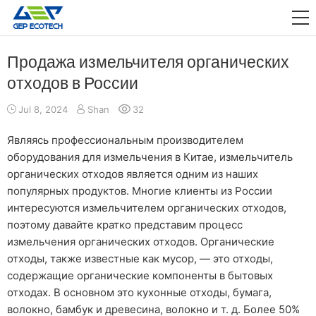
ПРИЛОЖЕНИЕ

ВЫПУСКАТЬ
Продажа измельчителя органических
отходов в России
О НАС
Jul 8, 2024
Shan
32
СВЯЗАТЬСЯ С НАМИ
Являясь профессиональным производителем
оборудования для измельчения в Китае, измельчитель
органических отходов является одним из наших
популярных продуктов. Многие клиенты из России
интересуются измельчителем органических отходов,
поэтому давайте кратко представим процесс
измельчения органических отходов. Органические
отходы, также известные как мусор, — это отходы,
содержащие органические компоненты в бытовых
отходах. В основном это кухонные отходы, бумага,
волокно, бамбук и древесина, волокно и т. д. Более 50%