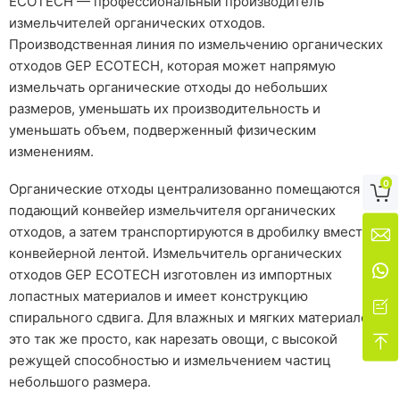
ECOTECH — профессиональный производитель
измельчителей органических отходов.
Производственная линия по измельчению органических
отходов GEP ECOTECH, которая может напрямую
измельчать органические отходы до небольших
размеров, уменьшать их производительность и
уменьшать объем, подверженный физическим
изменениям.
0
Органические отходы централизованно помещаются на

подающий конвейер измельчителя органических
отходов, а затем транспортируются в дробилку вместе с

конвейерной лентой. Измельчитель органических

отходов GEP ECOTECH изготовлен из импортных
лопастных материалов и имеет конструкцию

спирального сдвига. Для влажных и мягких материалов
это так же просто, как нарезать овощи, с высокой

режущей способностью и измельчением частиц
небольшого размера.