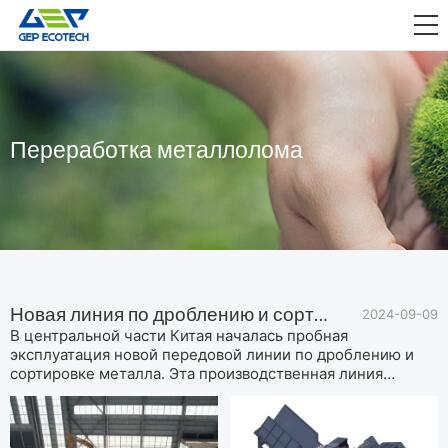
ПРИЛОЖЕНИЕ

ВЫПУСКАТЬ
О НАС
Переработка металлолома
СВЯЗАТЬСЯ С НАМИ
Новая линия по дроблению и сортировке металла начала пробную эксплуатацию
2024-09-09
В центральной части Китая началась пробная
эксплуатация новой передовой линии по дроблению и
сортировке металла. Эта производственная линия
объединяет высокоэффективное оборудование, включая
дробилку для металла, магнитный сепаратор,
вихретоковый сепаратор, воздушный сепаратор, систему